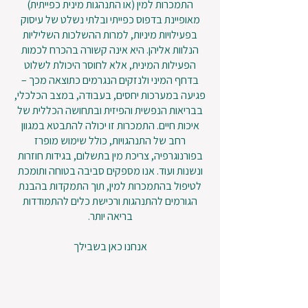
התמכרות למין (או התנהגות מינית כפייתית)
מאופיינת בדפוס כפייתי ובלתי נשלט של עיסוק
בפעילויות מיניות, למרות ההשלכות השליליות
הנלוות אליהן. היא אינה קשורה בהכרח לכמות
הפעילות המינית, אלא לחוסר היכולת לשלוט
בדחף המיני ולנזקים הנגרמים כתוצאה מכך –
פגיעה במערכות יחסים, בעבודה, במצב הכלכלי,
בבריאות הנפשית והפיזית ובתחושה הכללית של
איכות חיים. התמכרות זו יכולה להתבטא במגוון
רחב של התנהגויות, כולל שימוש מופרז
בפורנוגרפיה, צריכת מין בתשלום, בגידות חוזרות
ונשנות ועוד. אנו מספקים סביבה בטוחה ותומכת
לטיפול בהתמכרות למין, תוך התמקדות בהבנת
הגורמים להתנהגות ורכישת כלים להתמודדות
בריאה יותר.
אנחנו כאן בשבילך