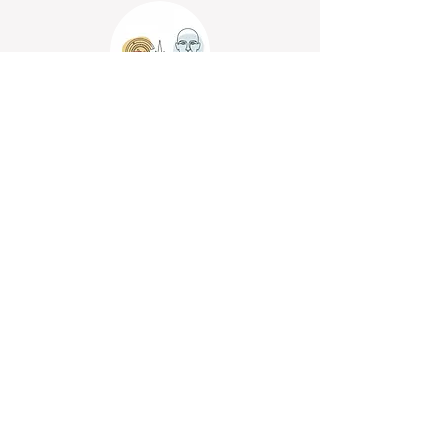
התמכרות להימורים
התמכרות להימורים היא דחף כפייתי ובלתי נשלט
להמר, למרות ההשלכות ההרסניות הצפויות על
החיים האישיים, החברתיים והכלכליים. בעידן
הדיגיטלי, הנגישות הגבוהה של הימורים און-ליין
מושכת יותר ויותר צעירים ובני נוער אל מעגל
ההימורים, והופכת את ההתנסות הראשונית
להתמכרות קשה. האתגר הטיפולי בהתמכרות זו
מורכב וכולל התמודדות עם תחושות אשמה
ובושה, מעגל של הסתרה, רדיפה אחר החזרת
הפסדים ופיתוי מתמיד לחזור לדפוס ההרסני.
אנחנו כאן בשבילך